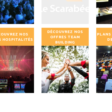
DÉCOUVREZ NOS
COUVREZ NOS
PLANS
OFFRES TEAM
S HOSPITALITÉS
D
BUILDING