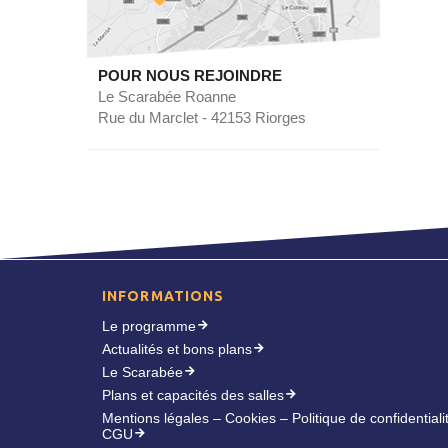
POUR NOUS REJOINDRE
Le Scarabée Roanne
Rue du Marclet - 42153 Riorges
INFORMATIONS
Le programme
Actualités et bons plans
Le Scarabée
Plans et capacités des salles
Mentions légales – Cookies – Politique de confidentiali
CGU