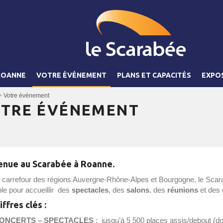
ROANNE
VOTRE ÉVÉNEMENT
PLANS ET CAPACITÉS
EXPO
>
Votre événement
TRE ÉVÉNEMENT
enue au Scarabée à Roanne.
u carrefour des régions Auvergne-Rhône-Alpes et Bourgogne, le Scara
le pour accueillir des
spectacles
, des
salons
, des
réunions
et des
iffres clés
:
ONCERTS – SPECTACLES
: jusqu’à 5 500 places assis/debout (d