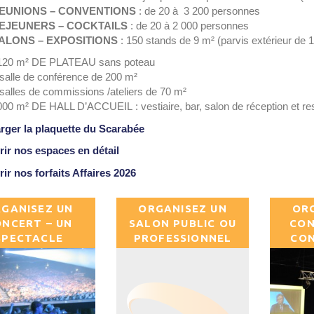
EUNIONS – CONVENTIONS
: de 20 à 3 200 personnes
EJEUNERS – COCKTAILS
: de 20 à 2 000 personnes
ALONS – EXPOSITIONS
:
150
stands de 9 m² (
parvis extérieur de 
120
m² DE PLATEAU sans poteau
salle de conférence de 200 m²
salles de commissions /ateliers de 70 m²
000
m² DE HALL D’ACCUEIL :
vestiaire, bar, salon de réception et re
rger la plaquette du Scarabée
ir nos espaces en détail
ir nos forfaits Affaires 2026
GANISEZ UN
ORGANISEZ UN
OR
NCERT – UN
SALON PUBLIC OU
CON
SPECTACLE
PROFESSIONNEL
CO