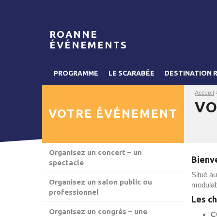
ROANNE
ÉVÉNEMENTS
PROGRAMME
LE SCARABÉE
DESTINATION 
Accueil
VO
VOTRE ÉVÉNEMENT
Organisez un concert – un
Bienv
spectacle
Situé a
Organisez un salon public ou
modulab
professionnel
Les ch
Organisez un congrès – une
C