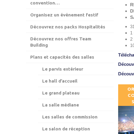
convention…
R
D
Organisez un événement festif
S
3
Découvrez nos packs Hospitalités
1 
Découvrez nos offres Team
2 
Building
1
Télécha
Plans et capacités des salles
Découvr
Le parvis extérieur
Découvr
Le hall d’accueil
OR
Le grand plateau
CO
La salle médiane
Les salles de commission
Le salon de réception