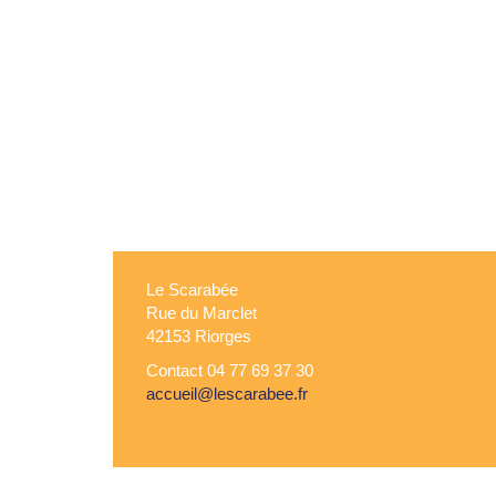
Le Scarabée
Rue du Marclet
42153 Riorges
Contact 04 77 69 37 30
accueil@lescarabee.fr