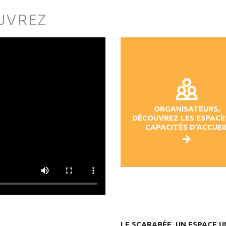
UVREZ
ORGANISATEURS,
DÉCOUVREZ LES ESPACE
CAPACITÉS D’ACCUEI
LE SCARABÉE, UN ESPACE 